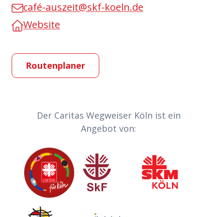
café-auszeit@skf-koeln.de
Website
Routenplaner
Partner-Links
Der Caritas Wegweiser Köln ist ein
Angebot von:
Caritas
Sozialdienst katholischer Frauen
Sozialdienst kath
Invia