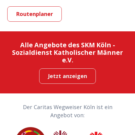
Routenplaner
Alle Angebote des SKM Köln -
Sozialdienst Katholischer Männer
e.V.
Jetzt anzeigen
Partner-Links
Der Caritas Wegweiser Köln ist ein
Angebot von:
Caritas
Sozialdienst katholischer Frauen