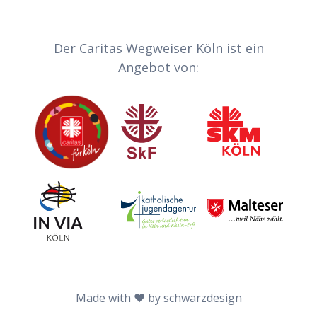
Partner-Links
Der Caritas Wegweiser Köln ist ein
Angebot von:
Caritas
Sozialdienst katholischer Frauen
Sozialdienst kath
Invia
Katholische Jugendagentur Köln
Malteser
Made with ♥ by schwarzdesign