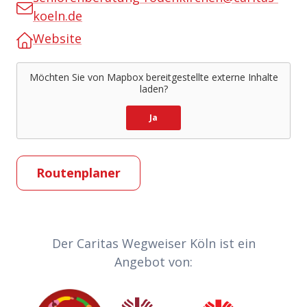
koeln.de
Website
Möchten Sie von
Mapbox
bereitgestellte externe Inhalte
laden?
Ja
Routenplaner
Partner-Links
Der Caritas Wegweiser Köln ist ein
Angebot von:
Caritas
Sozialdienst katholischer Frauen