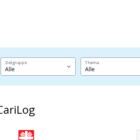
Zielgruppe
Thema
CariLog
Caritasverband für die Stadt Köln e.V.