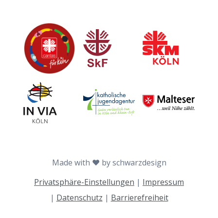
Caritas
Sozialdienst katholischer Frauen
Sozialdienst kath
Invia
Katholische Jugendagentur Köln
Malteser
Made with ♥ by schwarzdesign
Privatsphäre-Einstellungen
|
Impressum
|
Datenschutz
|
Barrierefreiheit