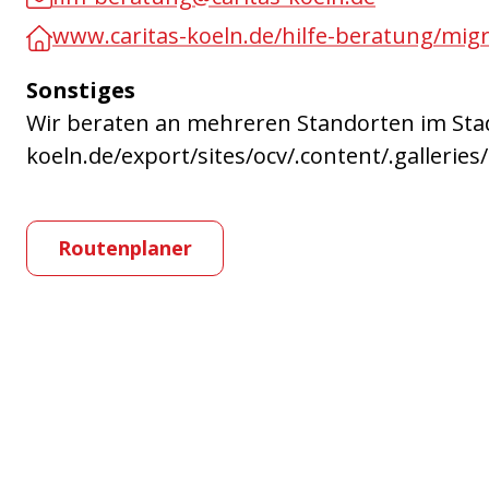
www.caritas-koeln.de/hilfe-beratung/mig
Sonstiges
Wir beraten an mehreren Standorten im Stadt
koeln.de/export/sites/ocv/.content/.gallerie
Routenplaner
Partner-Links