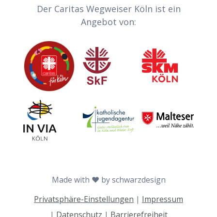
Partner-Links
Der Caritas Wegweiser Köln ist ein
Angebot von:
Caritas
Sozialdienst katholischer Frauen
Sozialdienst kath
Invia
Katholische Jugendagentur Köln
Malteser
Made with ♥ by schwarzdesign
Privatsphäre-Einstellungen
|
Impressum
|
Datenschutz
|
Barrierefreiheit