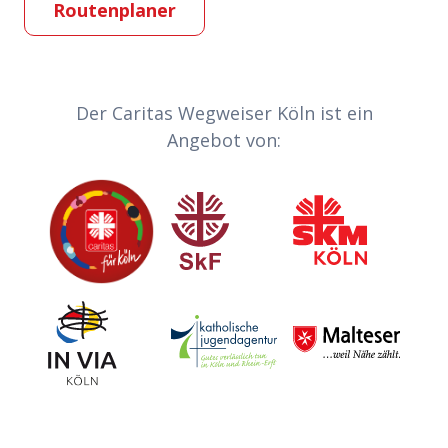
Routenplaner
Partner-Links
Der Caritas Wegweiser Köln ist ein
Angebot von:
Caritas
Sozialdienst katholischer Frauen
Sozialdienst kath
Invia
Katholische Jugendagentur Köln
Malteser