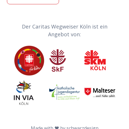
Partner-Links
Der Caritas Wegweiser Köln ist ein
Angebot von:
Caritas
Sozialdienst katholischer Frauen
Sozialdienst kath
Invia
Katholische Jugendagentur Köln
Malteser
Made with ♥ by schwarzdesign