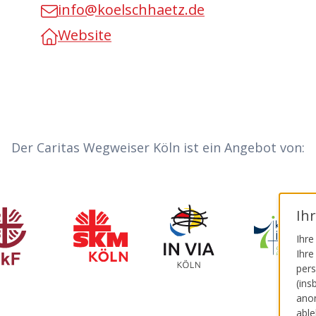
info@koelschhaetz.de
Website
Der Caritas Wegweiser Köln ist ein Angebot von:
Invia
Ih
zialdienst katholischer Frauen e.V.
Sozialdienst katholischer Männer
Katholisc
Ihre
Ihre
pers
(ins
anon
able