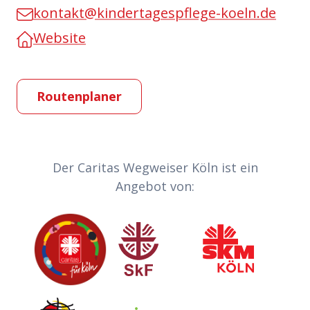
kontakt@kindertagespflege-koeln.de
Website
Routenplaner
Partner-Links
Der Caritas Wegweiser Köln ist ein
Angebot von:
Caritas
Sozialdienst katholischer Frauen
Sozialdienst kath
Invia