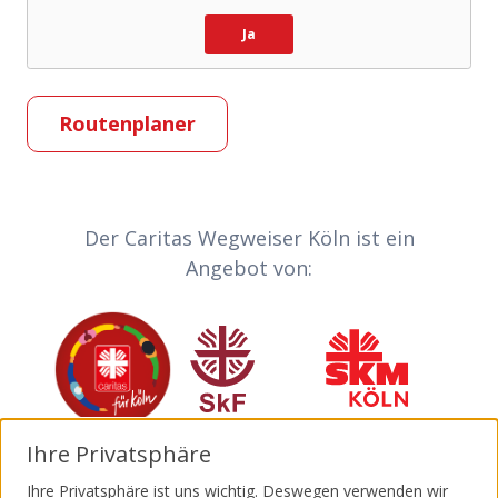
Ja
Routenplaner
Partner-Links
Der Caritas Wegweiser Köln ist ein
Angebot von:
Caritas
Sozialdienst katholischer Frauen
Sozialdienst kath
Ihre Privatsphäre
Invia
Katholische Jugendagentur Köln
Malteser
Ihre Privatsphäre ist uns wichtig. Deswegen verwenden wir