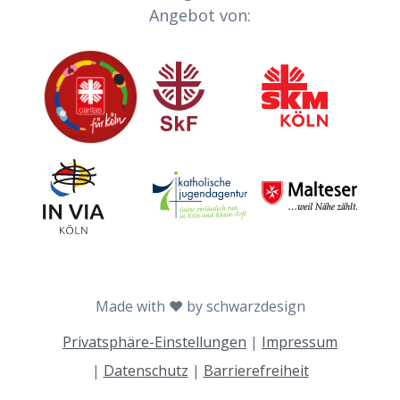
Angebot von:
Caritas
Sozialdienst katholischer Frauen
Sozialdienst kath
Invia
Katholische Jugendagentur Köln
Malteser
Made with ♥ by schwarzdesign
Privatsphäre-Einstellungen
|
Impressum
|
Datenschutz
|
Barrierefreiheit