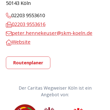
50143 Köln
02203 9553610
02203 9553616
peter.hennekeuser@skm-koeln.de
Website
Routenplaner
Partner-Links
Der Caritas Wegweiser Köln ist ein
Angebot von:
Caritas