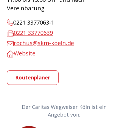
Vereinbarung
0221 3377063-1
0221 33770639
rochus@skm-koeln.de
Website
Routenplaner
Partner-Links
Der Caritas Wegweiser Köln ist ein
Angebot von: