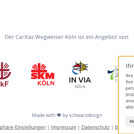
Der Caritas Wegweiser Köln ist ein Angebot von:
Invia
Ih
zialdienst katholischer Frauen e.V.
Sozialdienst katholischer Männer
Katholisc
Ihre
Ihre
pers
(ins
anon
able
Made with ♥ by schwarzdesign
Ab
sphäre-Einstellungen
|
Impressum
|
Datenschutz
|
Barriere