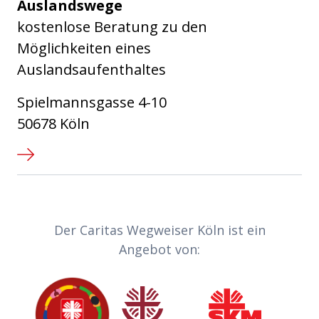
Auslandswege
kostenlose Beratung zu den
Möglichkeiten eines
Auslandsaufenthaltes
Spielmannsgasse 4-10
50678 Köln
Partner-Links
Der Caritas Wegweiser Köln ist ein
Angebot von:
Caritas
Sozialdienst katholischer Frauen
Sozialdienst kath