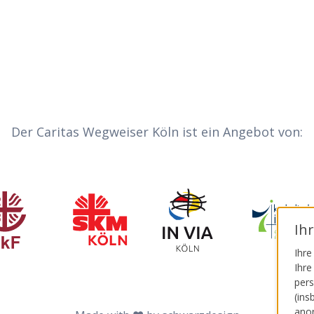
Der Caritas Wegweiser Köln ist ein Angebot von:
Invia
zialdienst katholischer Frauen e.V.
Sozialdienst katholischer Männer
Katholisc
Ih
Ihre
Ihre
pers
(ins
anon