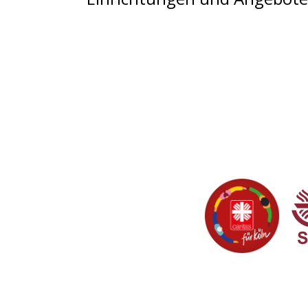
Partner-Links
Caritas
So