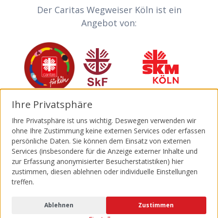
Partner-Links
Der Caritas Wegweiser Köln ist ein
Angebot von:
Caritas
Sozialdienst katholischer Frauen
Sozialdienst kath
Ihre Privatsphäre
Invia
Katholische Jugendagentur Köln
Malteser
Ihre Privatsphäre ist uns wichtig. Deswegen verwenden wir
ohne Ihre Zustimmung keine externen Services oder erfassen
persönliche Daten. Sie können dem Einsatz von externen
Services (insbesondere für die Anzeige externer Inhalte und
zur Erfassung anonymisierter Besucherstatistiken) hier
zustimmen, diesen ablehnen oder individuelle Einstellungen
Made with ♥ by schwarzdesign
treffen.
Privatsphäre-Einstellungen
|
Impressum
Ablehnen
Zustimmen
|
Datenschutz
|
Barrierefreiheit