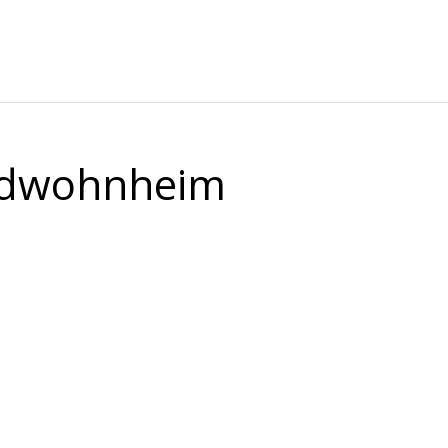
endwohnheim
ln gGmbH