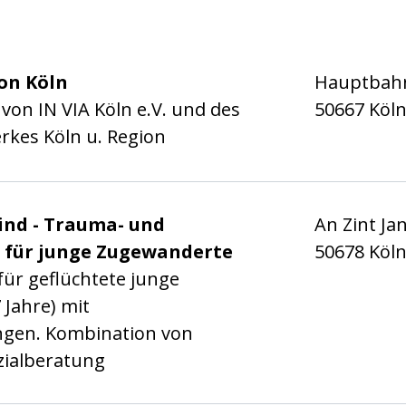
on Köln
Hauptbahn
 von IN VIA Köln e.V. und des
50667 Köl
rkes Köln u. Region
gentur Köln gGmbH
wind - Trauma- und
An Zint Jan
 für junge Zugewanderte
50678 Köl
für geflüchtete junge
Jahre) mit
gen. Kombination von
ialberatung