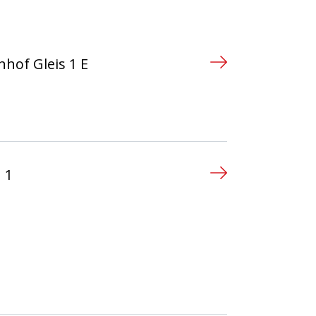
hof Gleis 1 E
n
 1
n