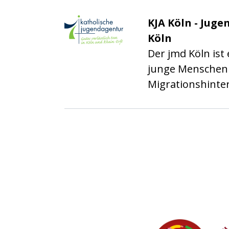
Katholische Jugenda
KJA Köln - Jug
Köln
Der jmd Köln ist 
junge Menschen 
Migrationshinte
Partner-Links
Caritas