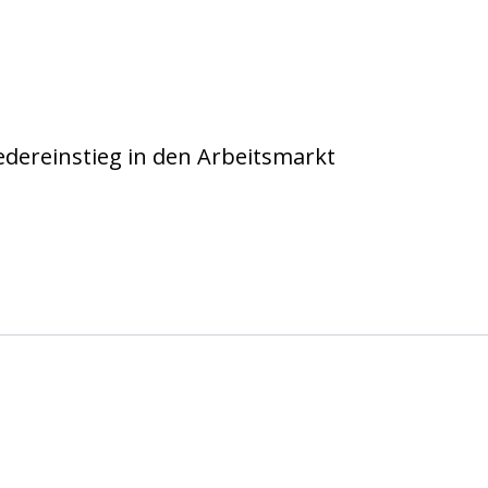
 e.V. Köln
dereinstieg in den Arbeitsmarkt
 e.V. Köln