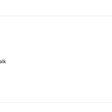
 e.V. Köln
alk