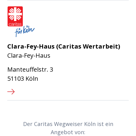
Caritasverband für die Stadt Köl
Clara-Fey-Haus (Caritas Wertarbeit)
Clara-Fey-Haus
Manteuffelstr. 3
51103 Köln
Partner-Links
Der Caritas Wegweiser Köln ist ein
Angebot von: