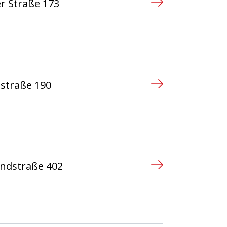
r Straße 173
n
straße 190
n
andstraße 402
n