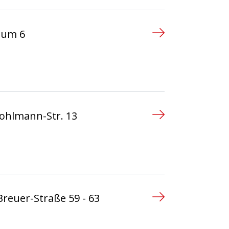
eum 6
n
ohlmann-Str. 13
n
Breuer-Straße 59 - 63
n