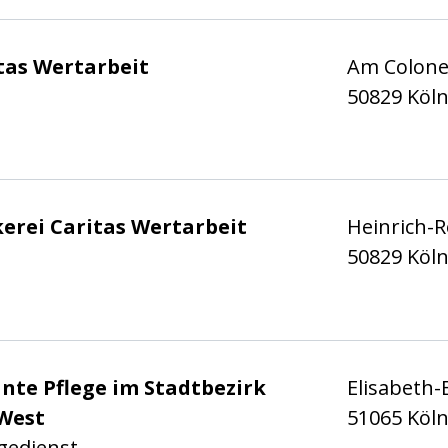
 Stadt Köln e.V.
tas Wertarbeit
Am Colon
50829 Köl
 Stadt Köln e.V.
kerei Caritas Wertarbeit
Heinrich-R
50829 Köl
 Stadt Köln e.V.
nte Pflege im Stadtbezirk
Elisabeth-
West
51065 Köl
gedienst