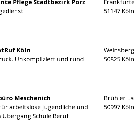
 Stadt Köln e.V.
nte Pflege Stadtbezirk Porz
Frankfurte
gedienst
51147 Köl
 Stadt Köln e.V.
tRuf Köln
Weinsberg
druck. Unkompliziert und rund
50825 Köl
 Stadt Köln e.V.
büro Meschenich
Brühler L
für arbeitslose Jugendliche und
50997 Köl
m Übergang Schule Beruf