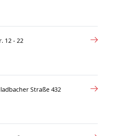
n
. 12 - 22
n
ladbacher Straße 432
n