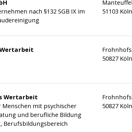
 Stadt Köln e.V.
bH
Manteuffel
ernehmen nach §132 SGB IX im
51103 Köl
äudereinigung
 Stadt Köln e.V.
 Wertarbeit
Frohnhofst
50827 Köl
 Stadt Köln e.V.
s Wertarbeit
Frohnhofs
ür Menschen mit psychischer
50827 Köl
atung und berufliche Bildung
X, Berufsbildungsbereich