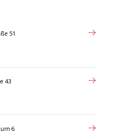
aße 51
n
e 43
n
eum 6