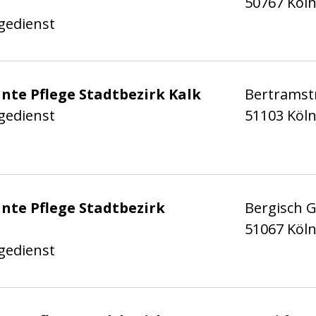
50767 Köl
gedienst
 Stadt Köln e.V.
nte Pflege Stadtbezirk Kalk
Bertramstr
gedienst
51103 Köl
 Stadt Köln e.V.
nte Pflege Stadtbezirk
Bergisch G
51067 Köl
gedienst