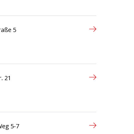
raße 5
n
. 21
n
eg 5-7