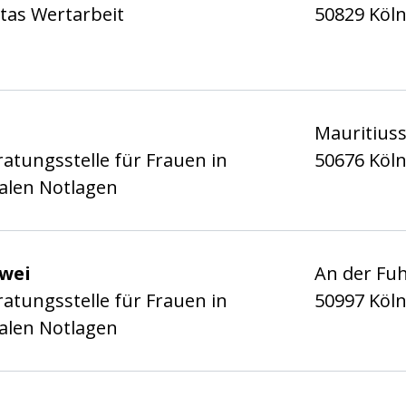
tas Wertarbeit
50829 Köl
her Frauen e.V. Köln
Mauritius
atungsstelle für Frauen in
50676 Köl
alen Notlagen
her Frauen e.V. Köln
Zwei
An der Fuh
atungsstelle für Frauen in
50997 Köl
alen Notlagen