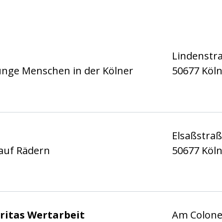
 Stadt Köln e.V.
Lindenstr
unge Menschen in der Kölner
50677 Köl
 Stadt Köln e.V.
Elsaßstraß
auf Rädern
50677 Köl
 Stadt Köln e.V.
ritas Wertarbeit
Am Colon