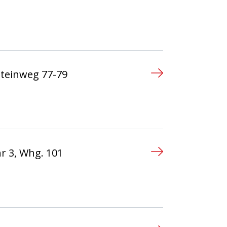
n
steinweg 77-79
n
r 3, Whg. 101
n