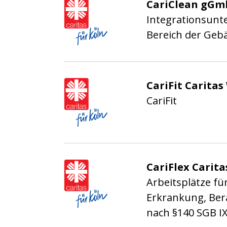
Caritasverband für die
CariClean gGm
Integrationsunt
Bereich der Geb
Caritasverband für die
CariFit Caritas
CariFit
Caritasverband für die
CariFlex Carita
Arbeitsplätze f
Erkrankung, Ber
nach §140 SGB I