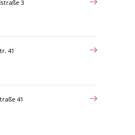
straße 3
n
r. 41
n
traße 41
n