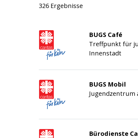
326 Ergebnisse
Caritasverband für die
BUGS Café
Treffpunkt für j
Innenstadt
Caritasverband für die
BUGS Mobil
Jugendzentrum 
Caritasverband für die
Bürodienste Ca