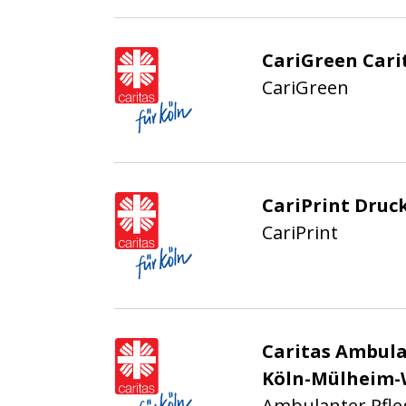
Caritasverband für die
CariGreen Cari
CariGreen
Caritasverband für die
CariPrint Druc
CariPrint
Caritasverband für die
Caritas Ambula
Köln-Mülheim-
Ambulanter Pfle