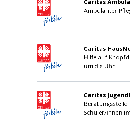
Caritasverband für die
Caritas Ambula
Ambulanter Pfle
Caritasverband für die
Caritas HausNo
Hilfe auf Knopf
um die Uhr
Caritasverband für die
Caritas Jugend
Beratungsstelle 
Schüler/innen i