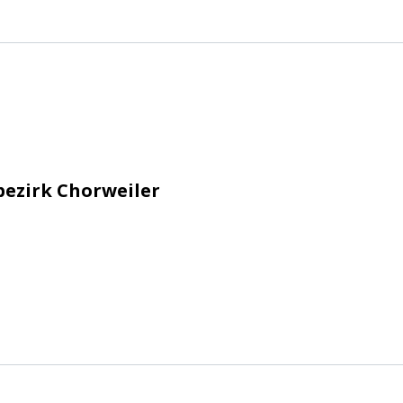
n e.V.
bezirk Chorweiler