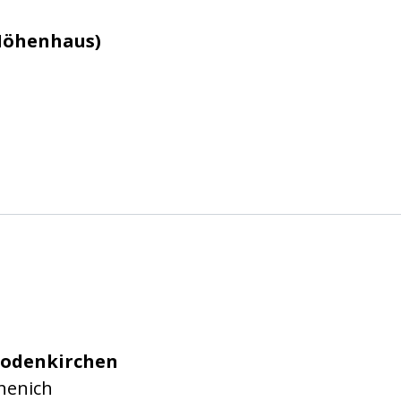
Höhenhaus)
n e.V.
Rodenkirchen
henich