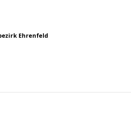
n e.V.
bezirk Ehrenfeld
n e.V.