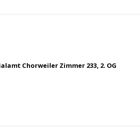
n e.V.
ialamt Chorweiler Zimmer 233, 2. OG