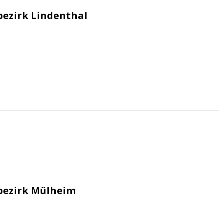
bezirk Lindenthal
n e.V.
bezirk Mülheim