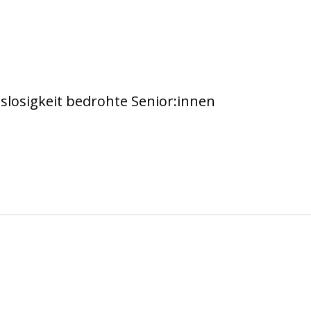
 e.V. Köln
losigkeit bedrohte Senior:innen
 e.V. Köln