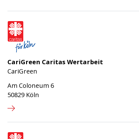
Caritasverband für die Stadt Köl
CariGreen Caritas Wertarbeit
CariGreen
Am Coloneum 6
50829 Köln
Caritasverband für die Stadt Köl