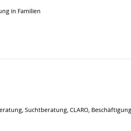
ung in Familien
scher Männer e.V.
ratung, Suchtberatung, CLARO, Beschäftigungs