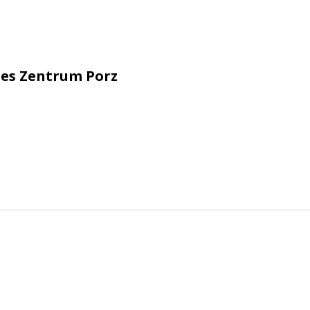
hes Zentrum Porz
 e.V. Köln