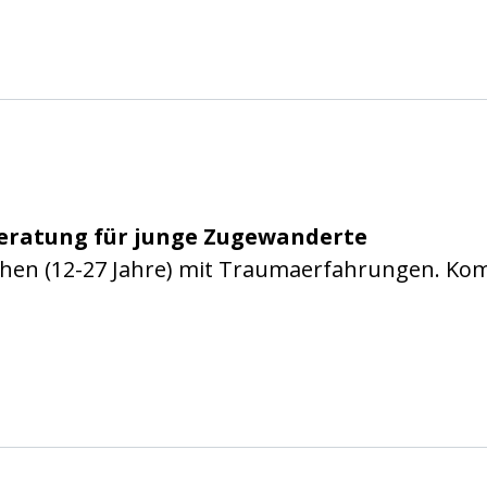
ln gGmbH
lberatung für junge Zugewanderte
schen (12-27 Jahre) mit Traumaerfahrungen. Ko